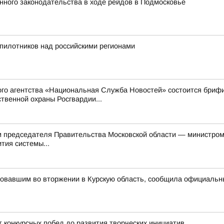
ного законодательства в ходе рейдов в Подмосковье
пилотников над российскими регионами
ого агентства «Национальная Служба Новостей» состоится бриф
твенной охраны Росгвардии...
м председателя Правительства Московской области — министро
тия системы...
вовавшим во вторжении в Курскую область, сообщила официаль
 конкурсных побед до развития творческих инициатив