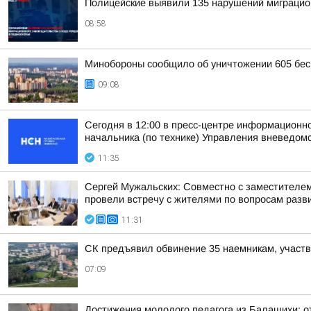
Полицейские выявили 135 нарушений миграцион
08:58
Минобороны сообщило об уничтожении 605 бес
09:08
Сегодня в 12:00 в пресс-центре информационн
начальника (по технике) Управления вневедомс
11:35
Сергей Мужальских: Совместно с заместителе
провели встречу с жителями по вопросам разви
11:31
СК предъявил обвинение 35 наемникам, участ
07:09
Достижения молодого педагога из Балашихи: от