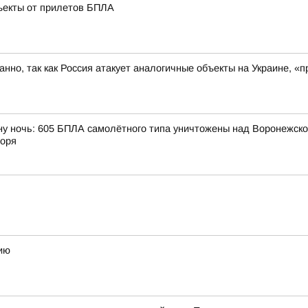
ъекты от прилетов БПЛА
ованно, так как Россия атакует аналогичные объекты на Украине,
ну ночь: 605 БПЛА самолётного типа уничтожены над Воронежской
моря
ию