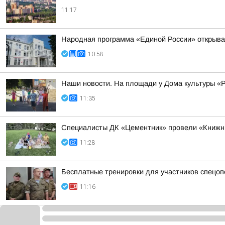
11:17
Народная программа «Единой России» открывае
10:58
Наши новости. На площади у Дома культуры «Р
11:35
Специалисты ДК «Цементник» провели «Книжны
11:28
Бесплатные тренировки для участников спецопе
11:16