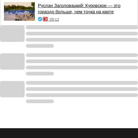
Руслан Заголовацкий: Куровское — это
гораздо больше, чем точка на карте
09:12