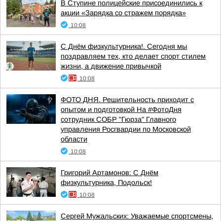
В Ступине полицейские присоединились к
акции «Зарядка со стражем порядка»
10:08
С Днём физкультурника!. Сегодня мы
поздравляем тех, кто делает спорт стилем
жизни, а движение привычкой
10:08
ФОТО ДНЯ. Решительность приходит с
опытом и подготовкой На #ФотоДня
сотрудник СОБР "Гюрза" Главного
управления Росгвардии по Московской
области
10:08
Григорий Артамонов: С Днём
физкультурника, Подольск!
10:08
Сергей Мужальских: Уважаемые спортсмены,