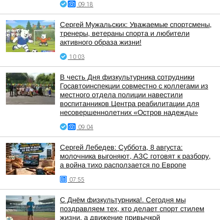
09:18
Сергей Мужальских: Уважаемые спортсмены,
тренеры, ветераны спорта и любители
активного образа жизни!
10:03
В честь Дня физкультурника сотрудники
Госавтоинспекции совместно с коллегами из
местного отдела полиции навестили
воспитанников Центра реабилитации для
несовершеннолетних «Остров надежды»
09:04
Сергей Лебедев: Суббота, 8 августа:
молочника выгоняют, АЗС готовят к разбору,
а война тихо расползается по Европе
07:55
С Днём физкультурника!. Сегодня мы
поздравляем тех, кто делает спорт стилем
жизни, а движение привычкой