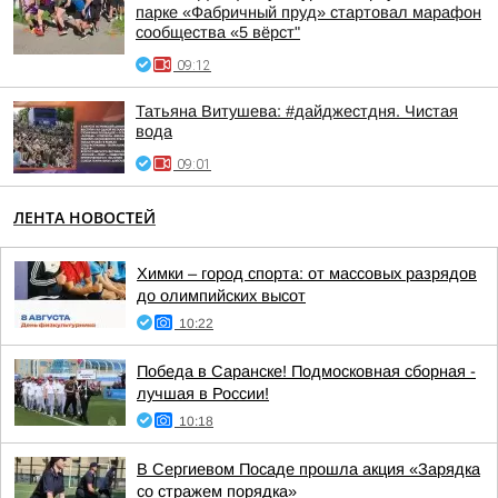
парке «Фабричный пруд» стартовал марафон
сообщества «5 вёрст"
09:12
Татьяна Витушева: #дайджестдня. Чистая
вода
09:01
ЛЕНТА НОВОСТЕЙ
Химки – город спорта: от массовых разрядов
до олимпийских высот
10:22
Победа в Саранске! Подмосковная сборная -
лучшая в России!
10:18
В Сергиевом Посаде прошла акция «Зарядка
со стражем порядка»