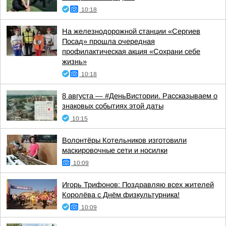
10:18
На железнодорожной станции «Сергиев
Посад» прошла очередная
профилактическая акция «Сохрани себе
жизнь»
10:18
8 августа — #ДеньВистории. Рассказываем о
знаковых событиях этой даты
10:15
Волонтёры Котельников изготовили
маскировочные сети и носилки
10:09
Игорь Трифонов: Поздравляю всех жителей
Королёва с Днём физкультурника!
10:09