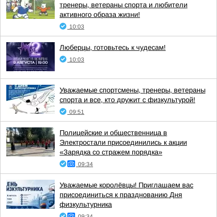
тренеры, ветераны спорта и любители
активного образа жизни!
10:03
Люберцы, готовьтесь к чудесам!
10:03
Уважаемые спортсмены, тренеры, ветераны
спорта и все, кто дружит с физкультурой!
09:51
Полицейские и общественница в
Электростали присоединились к акции
«Зарядка со стражем порядка»
09:34
Уважаемые королёвцы! Приглашаем вас
присоединиться к празднованию Дня
физкультурника
09:34