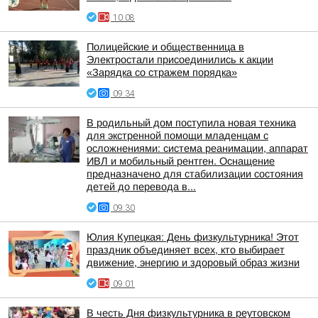
10:08
Полицейские и общественница в
Электростали присоединились к акции
«Зарядка со стражем порядка»
09:34
В родильный дом поступила новая техника
для экстренной помощи младенцам с
осложнениями: система реанимации, аппарат
ИВЛ и мобильный рентген. Оснащение
предназначено для стабилизации состояния
детей до перевода в...
09:30
Юлия Купецкая: День физкультурника! Этот
праздник объединяет всех, кто выбирает
движение, энергию и здоровый образ жизни
09:01
В честь Дня физкультурника в реутовском