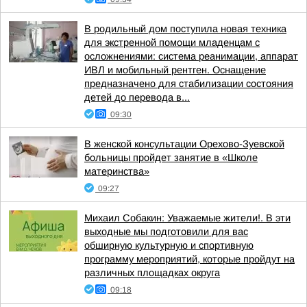
В родильный дом поступила новая техника
для экстренной помощи младенцам с
осложнениями: система реанимации, аппарат
ИВЛ и мобильный рентген. Оснащение
предназначено для стабилизации состояния
детей до перевода в...
09:30
В женской консультации Орехово-Зуевской
больницы пройдет занятие в «Школе
материнства»
09:27
Михаил Собакин: Уважаемые жители!. В эти
выходные мы подготовили для вас
обширную культурную и спортивную
программу мероприятий, которые пройдут на
различных площадках округа
09:18