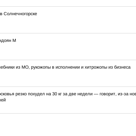
в Солнечногорске
индоян М
лшебники из МО, рукожопы в исполнении и хитрожопы из бизнеса
овья резко похудел на 30 кг за две недели — говорит, из-за нов
лей