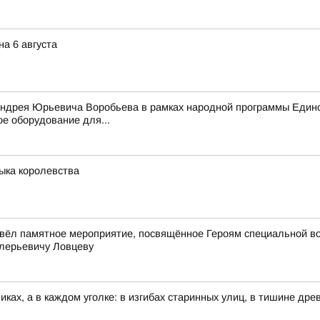
а 6 августа
Андрея Юрьевича Воробьева в рамках народной программы Едино
е оборудование для...
зыка королевства
вёл памятное мероприятие, посвящённое Героям специальной в
лерьевичу Ловцеву
иках, а в каждом уголке: в изгибах старинных улиц, в тишине др