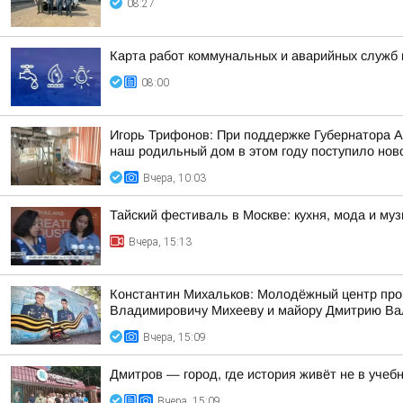
08:27
Карта работ коммунальных и аварийных служб н
08:00
Игорь Трифонов: При поддержке Губернатора 
наш родильный дом в этом году поступило ново
Вчера, 10:03
Тайский фестиваль в Москве: кухня, мода и му
Вчера, 15:13
Константин Михальков: Молодёжный центр про
Владимировичу Михееву и майору Дмитрию Ва
Вчера, 15:09
Дмитров — город, где история живёт не в учебн
Вчера, 15:09