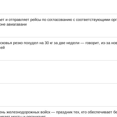
 и отправляет рейсы по согласованию с соответствующими орга
оне авиагавани
овья резко похудел на 30 кг за две недели — говорит, из-за нов
лей
День железнодорожных войск — праздник тех, кто обеспечивает 
вает мосты и организует...