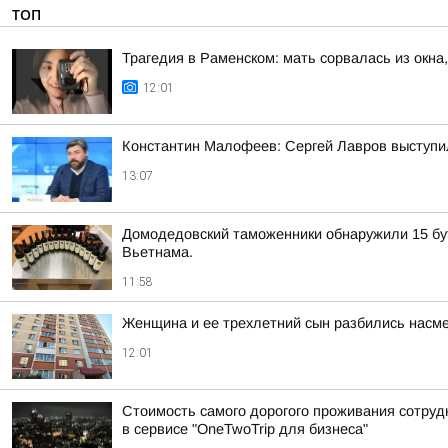
ТОП
Трагедия в Раменском: мать сорвалась из окна
12:01
Константин Малофеев: Сергей Лавров выступил
13:07
Домодедовский таможенники обнаружили 15 бут
Вьетнама.
11:58
Женщина и ее трехлетний сын разбились насме
12:01
Стоимость самого дорогого проживания сотрудн
в сервисе "OneTwoTrip для бизнеса"