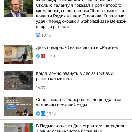
Александр Зимовский: О. запах кулис!.
Сколько таланту я показал в роли второго
кроманьонца в постановке "Шаг с крыши" по
повести Радия нашего Погодина! О, этот миг
удачи перед окошком Stehplatzkasse Венской
оперы и радость...
10:43
День пожарной безопасности в «Ракете»
17:00
Когда можно рвануть в лес за грибами,
рассказал миколог
16:33
Спортшкола «Планерная»: где рождаются
чемпионы верховой езды
15:13
В Подмосковье ко Дню строителя наградили
лучших специалистов блока ЖКХ