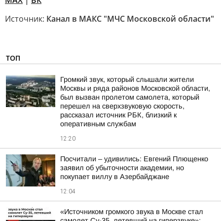
MAX
|
ВК
Источник:
Канал в МАКС "МЧС Московской области"
ТОП
Громкий звук, который слышали жители
Москвы и ряда районов Московской области,
был вызван пролетом самолета, который
перешел на сверхзвуковую скорость,
рассказал источник РБК, близкий к
оперативным службам
12:20
Посчитали – удивились: Евгений Плющенко
заявил об убыточности академии, но
покупает виллу в Азербайджане
12:04
«Источником громкого звука в Москве стал
самолет Су-35, летевший на гиперзвуке»: