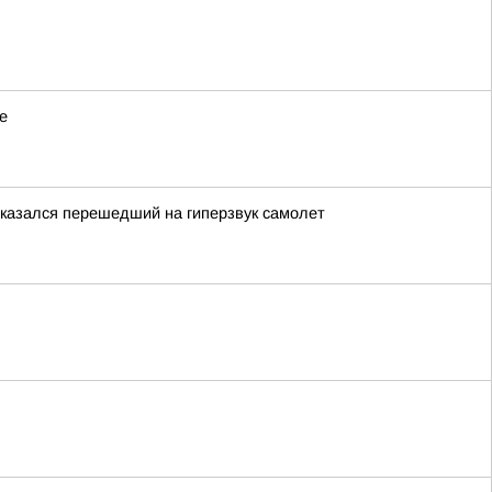
е
оказался перешедший на гиперзвук самолет