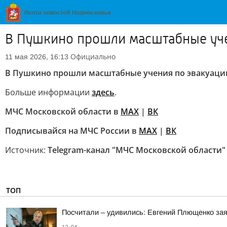
В Пушкино прошли масштабные уче
Официально
11 мая 2026, 16:13
В Пушкино прошли масштабные учения по эвакуации
Больше информации
здесь
.
МЧС Московской области в
MAX
|
ВК
Подписывайся на МЧС России в
MAX
|
ВК
Источник:
Telegram-канал "МЧС Московской области"
ТОП
Посчитали – удивились: Евгений Плющенко зая