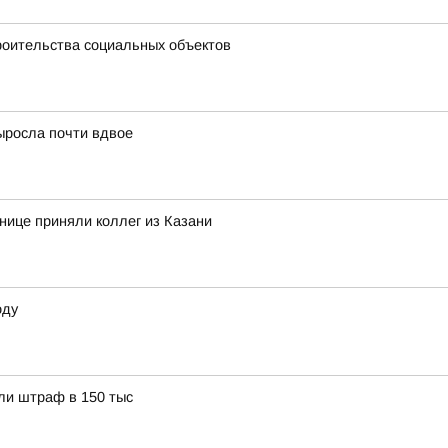
троительства социальных объектов
ыросла почти вдвое
ице приняли коллег из Казани
оду
ли штраф в 150 тыс