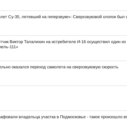
олет Су-35, летевший на гиперзвуке»: Сверхзвуковой хлопок бы
лётчик Виктор Талалихин на истребителе И-16 осуществил один и
кель-111»
ельно оказался переход самолета на сверхзвуковую скорость
афовали владельца участка в Подмосковье - такое произошло 