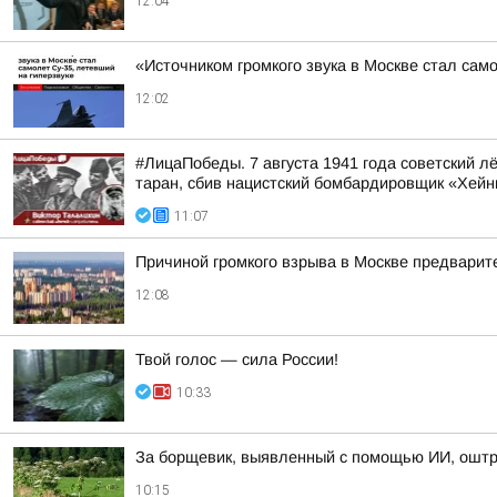
12:04
«Источником громкого звука в Москве стал сам
12:02
#ЛицаПобеды. 7 августа 1941 года советский 
таран, сбив нацистский бомбардировщик «Хейн
11:07
Причиной громкого взрыва в Москве предварит
12:08
Твой голос — сила России!
10:33
За борщевик, выявленный с помощью ИИ, оштр
10:15