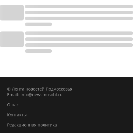
© Лента новостей Подмосковья
Email:
info@newsmosobl.ru
О нас
Контакты
Редакционная политика