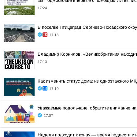
«В Подмосковье впервые с помощью ИИ выписал
17:24
В посёлке Птицеград Сергиево-Посадского окру
17:18
Владимир Корнилов: «Великобритания находитс
17:13
Как изменить статус дома: из одноэтажного М
17:10
Уважаемые подольчане, обратите внимание на 
17:07
Неделя подходит к концу — время подвести ит