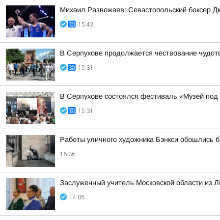
Михаил Развожаев: Севастопольский боксер Д
15:43
В Серпухове продолжается чествование чудот
15:31
В Серпухове состоялся фестиваль «Музей под
15:31
Работы уличного художника Бэнкси обошлись б
16:36
Заслуженный учитель Московской области из Л
14:06