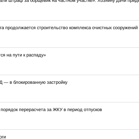
и штраф за борщевик на частном участке»: Хозяину дачи приде
га продолжается строительство комплекса очистных сооружений 
я на пути к распаду»
КД — в блокированную застройку
порядок перерасчета за ЖКУ в период отпусков
оги