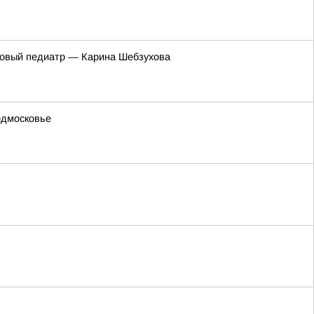
новый педиатр — Карина Шебзухова
одмосковье