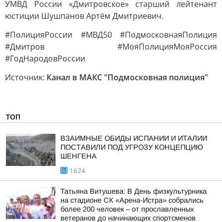
УМВД России «Дмитровское» старший лейтенант
юстиции Шушпанов Артём Дмитриевич.
#ПолицияРоссии #МВД50 #ПодмосковнаяПолиция
#Дмитров #МояПолицияМояРоссия
#ГодНародовРоссии
Источник:
Канал в МАКС "Подмосковная полиция"
ТОП
ВЗАИМНЫЕ ОБИДЫ ИСПАНИИ И ИТАЛИИ
ПОСТАВИЛИ ПОД УГРОЗУ КОНЦЕПЦИЮ
ШЕНГЕНА
16:24
Татьяна Витушева: В День физкультурника
на стадионе СК «Арена-Истра» собрались
более 200 человек – от прославленных
ветеранов до начинающих спортсменов