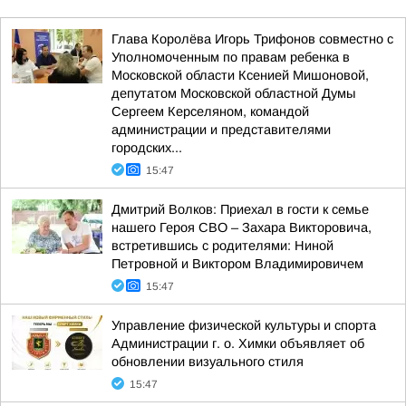
Глава Королёва Игорь Трифонов совместно с
Уполномоченным по правам ребенка в
Московской области Ксенией Мишоновой,
депутатом Московской областной Думы
Сергеем Керселяном, командой
администрации и представителями
городских...
15:47
Дмитрий Волков: Приехал в гости к семье
нашего Героя СВО – Захара Викторовича,
встретившись с родителями: Ниной
Петровной и Виктором Владимировичем
15:47
Управление физической культуры и спорта
Администрации г. о. Химки объявляет об
обновлении визуального стиля
15:47