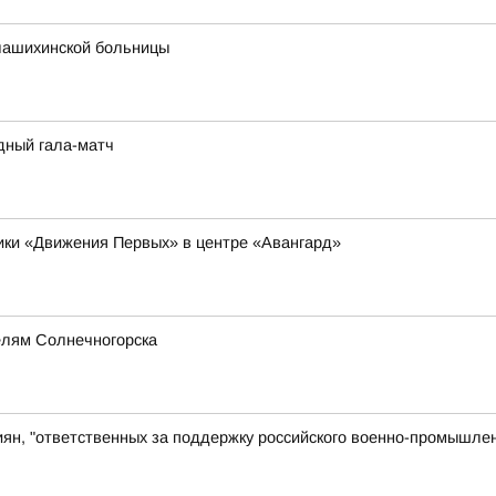
лашихинской больницы
дный гала-матч
ники «Движения Первых» в центре «Авангард»
елям Солнечногорска
иян, "ответственных за поддержку российского военно-промышлен