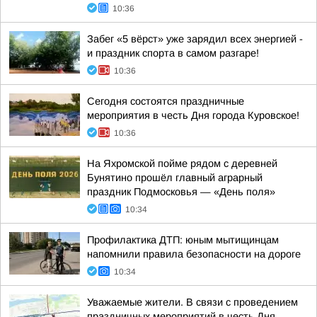
10:36
Забег «5 вёрст» уже зарядил всех энергией -
и праздник спорта в самом разгаре!
10:36
Сегодня состоятся праздничные
мероприятия в честь Дня города Куровское!
10:36
На Яхромской пойме рядом с деревней
Бунятино прошёл главный аграрный
праздник Подмосковья — «День поля»
10:34
Профилактика ДТП: юным мытищинцам
напомнили правила безопасности на дороге
10:34
Уважаемые жители. В связи с проведением
праздничных мероприятий в честь Дня