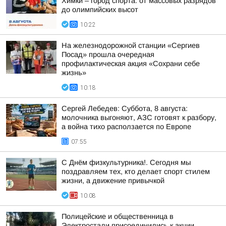
Химки – город спорта: от массовых разрядов
до олимпийских высот
10:22
На железнодорожной станции «Сергиев
Посад» прошла очередная
профилактическая акция «Сохрани себе
жизнь»
10:18
Сергей Лебедев: Суббота, 8 августа:
молочника выгоняют, АЗС готовят к разбору,
а война тихо расползается по Европе
07:55
С Днём физкультурника!. Сегодня мы
поздравляем тех, кто делает спорт стилем
жизни, а движение привычкой
10:08
Полицейские и общественница в
Электростали присоединились к акции