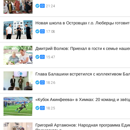
21:24
Новая школа в Островцах г.о. Люберцы готовит
17:08
Дмитрий Волков: Приехал в гости к семье наш
15:47
Глава Балашихи встретился с коллективом Ба
18:26
«Кубок Акинфеева» в Химках: 20 команд и звёз
18:25
Григорий Артамонов: Народная программа Един