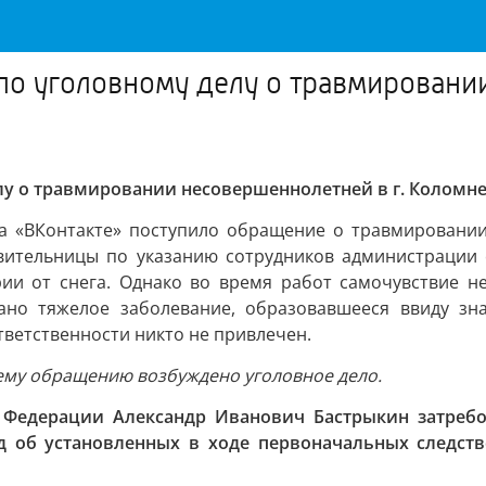
 по уголовному делу о травмировани
елу о травмировании несовершеннолетней в г. Коломн
на «ВКонтакте» поступило обращение о травмировани
аявительницы по указанию сотрудников администрации
рии от снега. Однако во время работ самочувствие н
вано тяжелое заболевание, образовавшееся ввиду зна
тветственности никто не привлечен.
шему обращению возбуждено уголовное дело.
й Федерации Александр Иванович Бастрыкин затребо
д об установленных в ходе первоначальных следств