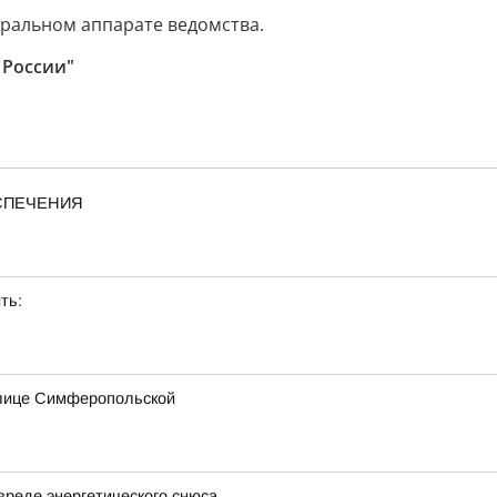
тральном аппарате ведомства.
 России"
ЕСПЕЧЕНИЯ
ть:
улице Симферопольской
вреде энергетического снюса