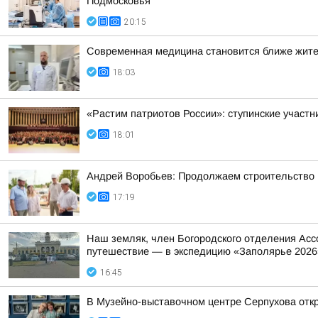
Подмосковья
20:15
Современная медицина становится ближе жит
18:03
«Растим патриотов России»: ступинские участ
18:01
Андрей Воробьев: Продолжаем строительство н
17:19
Наш земляк, член Богородского отделения Асс
путешествие — в экспедицию «Заполярье 2026
16:45
В Музейно-выставочном центре Серпухова отк