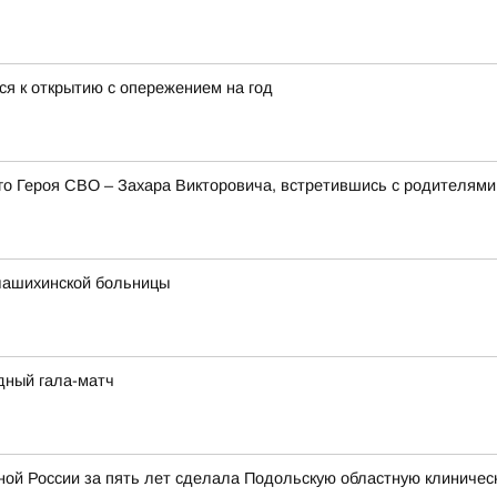
ся к открытию с опережением на год
его Героя СВО – Захара Викторовича, встретившись с родителя
лашихинской больницы
дный гала-матч
ой России за пять лет сделала Подольскую областную клиничес