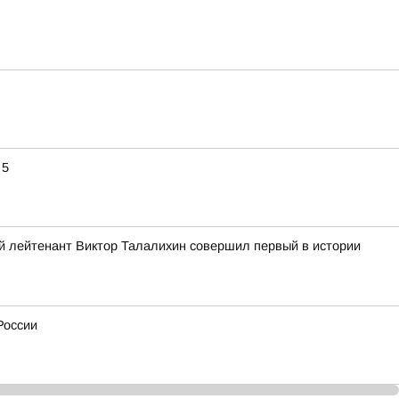
 5
ший лейтенант Виктор Талалихин совершил первый в истории
России