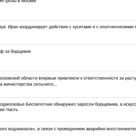
я грозы в Москве
ya: Иран координирует действия с хуситами и с ополченческими 
аф за борщевик
Московской области впервые привлекли к ответственности за ра
 министерства сельского...
Подмосковье Беспилотник обнаружил заросли борщевика, а иску
ая Часть
ого водоканала», в связи с проведением аварийно-восстановите