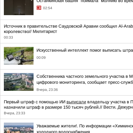
Останкинская башня "поймала" молнию во врем
02:54
Источник в правительстве Саудовской Аравии сообщил Al-Arabi
королевство//
Милитарист
00:33
Искусственный интеллект помог выписать штр
00:09
Собственника частного земельного участка в 
цифрового мониторинга, сообщает пресс-служба
Вчера, 23:36
Первый штраф с помощью ИИ
выписали
владельцу участка в 
назначили штраф в размере 150 тысяч рублей.//
Вести. Дежурн
Вчера, 23:33
Уважаемые жители!. По информации «Химкинск
холодного водоснабжения