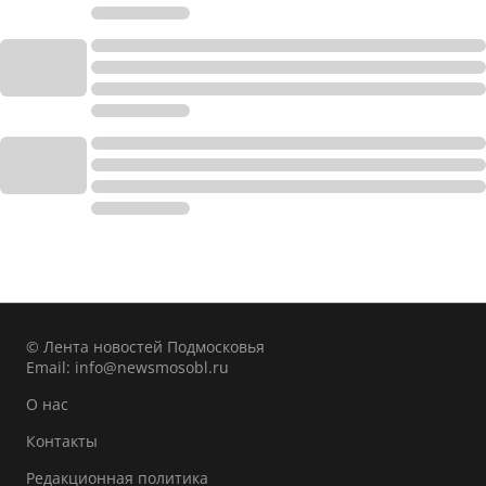
© Лента новостей Подмосковья
Email:
info@newsmosobl.ru
О нас
Контакты
Редакционная политика