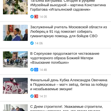
Татьяна Витушева: Сегодня в рубрике
#Музейный выходной – картина Константина
Горбатова «Итальянский садовник»
14:05
Заслуженный учитель Московской области из
Люберец в 91 год помогает собирать
гуманитарную помощь для бойцов СВО
14:06
В Серпухове продолжается чествование
чудотворного образа Божией Матери
«Взыскание погибших»
14:48
Финальный день Кубка Александра Овечкина
в Подмосковье – матч звёзд, битва за победу
и незабываемые эмоции!
14:31
С Днем строителя!. Уважаемые строители,