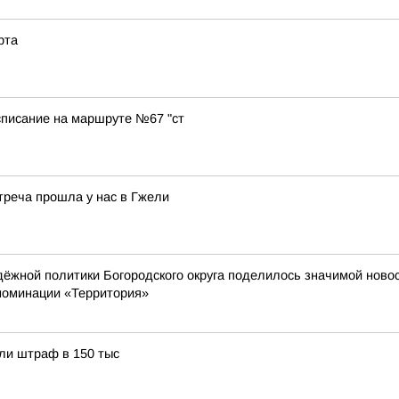
рта
списание на маршруте №67 "ст
треча прошла у нас в Гжели
ёжной политики Богородского округа поделилось значимой новос
номинации «Территория»
ли штраф в 150 тыс