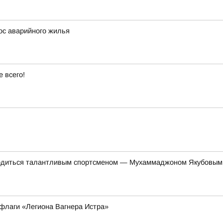
ос аварийного жилья
 всего!
ордиться талантливым спортсменом — Мухаммаджоном Якубовым,
флаги «Легиона Вагнера Истра»