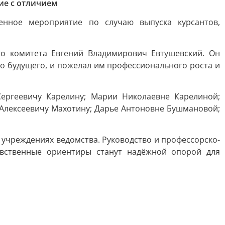
ие с отличием
енное мероприятие по случаю выпуска курсантов,
го комитета Евгений Владимирович Евтушевский. Он
о будущего, и пожелал им профессионального роста и
ргеевичу Карелину; Марии Николаевне Карелиной;
 Алексеевичу Махотину; Дарье Антоновне Бушмановой;
учреждениях ведомства. Руководство и профессорско-
авственные ориентиры станут надёжной опорой для