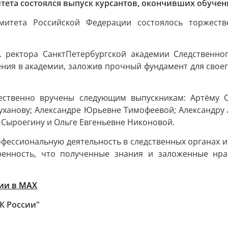
тета состоялся выпуск курсантов, окончивших обучен
омитета Российской Федерации состоялось торжеств
. ректора СанктПетербургской академии Следственно
ения в академии, заложив прочный фундамент для своег
ственно вручены следующим выпускникам: Артёму Се
уханову; Александре Юрьевне Тимофеевой; Александру
Сыроегину и Ольге Евгеньевне Никоновой.
ессиональную деятельность в следственных органах и 
ренность, что полученные знания и заложенные нр
ии в MAХ
К России"