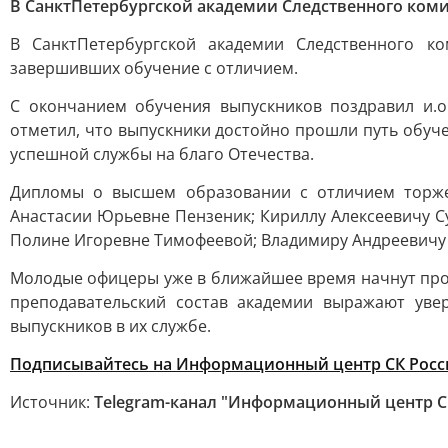
В СанктПетербургской академии Следственного коми
В СанктПетербургской академии Следственного к
завершивших обучение с отличием.
С окончанием обучения выпускников поздравил и.о
отметил, что выпускники достойно прошли путь обуч
успешной службы на благо Отечества.
Дипломы о высшем образовании с отличием торже
Анастасии Юрьевне Пензеник; Кириллу Алексеевичу С
Полине Игоревне Тимофеевой; Владимиру Андреевичу 
Молодые офицеры уже в ближайшее время начнут проф
преподавательский состав академии выражают уве
выпускников в их службе.
Подписывайтесь на Информационный центр СК Росс
Источник:
Telegram-канал "Информационный центр С