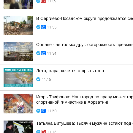
11:39
В Сергиево-Посадском округе продолжается сн
11:33
Солнце - не только друг: осторожность превыше
11:34
Лето, жара, хочется открыть окно
11:15
Игорь Трифонов: Наш город по праву может г
спортивной гимнастике в Хорватии!
11:20
Татьяна Витушева: Тысячи мужчин встают под 
11:15