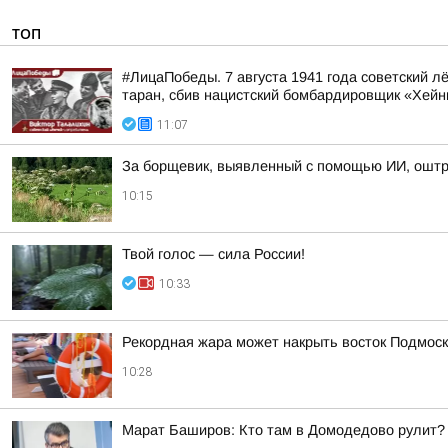
ТОП
#ЛицаПобеды. 7 августа 1941 года советский 
таран, сбив нацистский бомбардировщик «Хейн
11:07
За борщевик, выявленный с помощью ИИ, оштр
10:15
Твой голос — сила России!
10:33
Рекордная жара может накрыть восток Подмоск
10:28
Марат Баширов: Кто там в Домодедово рулит?