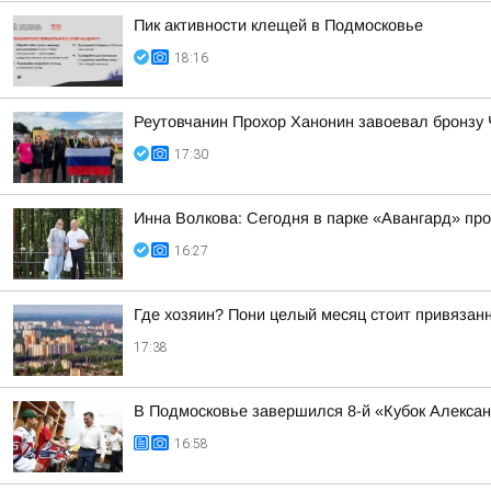
Пик активности клещей в Подмосковье
18:16
Реутовчанин Прохор Ханонин завоевал бронзу 
17:30
Инна Волкова: Сегодня в парке «Авангард» пр
16:27
Где хозяин? Пони целый месяц стоит привяза
17:38
В Подмосковье завершился 8-й «Кубок Алекса
16:58