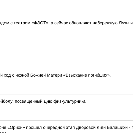
ядом с театром «ФЭСТ», а сейчас обновляют набережную Яузы и
ый ход с иконой Божией Матери «Взыскание погибших».
ейболу, посвящённый Дню физкультурника
оне «Орион» прошел очередной этап Дворовой лиги Балашихи - пр