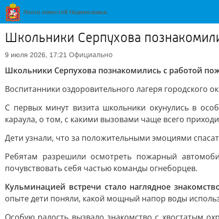
Школьники Серпухова познакомили
Официально
9 июля 2026, 17:21
Школьники Серпухова познакомились с работой по
Воспитанники оздоровительного лагеря городского окр
С первых минут визита школьники окунулись в осо
караула, о том, с какими вызовами чаще всего приходит
Дети узнали, что за положительными эмоциями спасате
Ребятам разрешили осмотреть пожарный автомоби
почувствовать себя частью команды огнеборцев.
Кульминацией встречи стало наглядное знакомство
опыте дети поняли, какой мощный напор воды использ
Особую радость вызвало знакомство с хвостатым ох