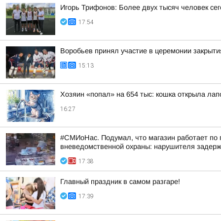
Игорь Трифонов: Более двух тысяч человек се
17:54
Воробьев принял участие в церемонии закрыти
15:13
Хозяин «попал» на 654 тыс: кошка открыла лапо
16:27
#СМИоНас. Подумал, что магазин работает по 
вневедомственной охраны: нарушителя задерж
17:38
Главный праздник в самом разгаре!
17:39