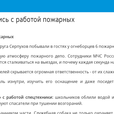
сь с работой пожарных
жарных
уга Серпухов побывали в гостях у огнеборцев 6 пожарн
бую атмосферу пожарного депо. Сотрудники МЧС Росси
ся сталкиваться на выездах, и почему каждая секунда на
лей скрывается огромная ответственность - от их слаж
ль изнутри, изучить его оснащение и даже посиде
 с работой спецтехники:
школьников облили водой из
уют спасатели при тушении возгораний.
ранником части. Служебная собака не только охраняет