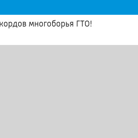
екордов многоборья ГТО!