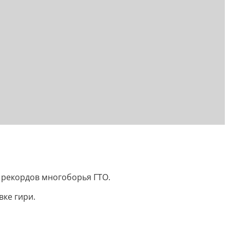
 рекордов многоборья ГТО.
вке гири.