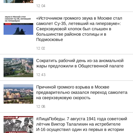
12:04
«Источником громкого звука в Москве стал
самолет Су-35, летевший на гиперзвуке»:
Сверхзвуковой хлопок был слышен в
большинстве районов столицы и в
Подмосковье
12:02
Сократить рабочий день из-за аномальной
жары предложили в Общественной палате
12:43
Причиной громкого взрыва в Москве
предварительно оказался переход самолета
на сверхзвуковую скорость
12:08
#ЛицаПобеды. 7 августа 1941 года советский
лётчик Виктор Талалихин на истребителе
И-16 осуществил один из первых в истории