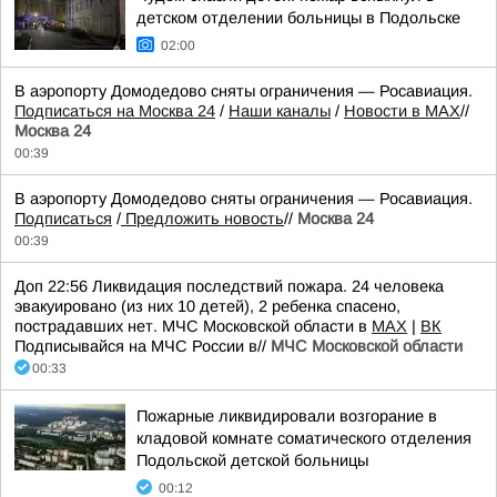
детском отделении больницы в Подольске
02:00
В аэропорту Домодедово сняты ограничения — Росавиация.
Подписаться на Москва 24
/
Наши каналы
/
Новости в MAX
//
Москва 24
00:39
В аэропорту Домодедово сняты ограничения — Росавиация.
Подписаться
/
Предложить новость
//
Москва 24
00:39
Доп 22:56 Ликвидация последствий пожара. 24 человека
эвакуировано (из них 10 детей), 2 ребенка спасено,
пострадавших нет. МЧС Московской области в
MAX
|
ВК
Подписывайся на МЧС России в//
МЧС Московской области
00:33
Пожарные ликвидировали возгорание в
кладовой комнате соматического отделения
Подольской детской больницы
00:12