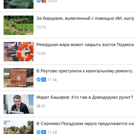
10:33
За борщевик, выявленный с помощью ИИ, оштр
10:15
Рекордная жара может накрыть восток Подмоск
10:28
В Реутове приступили к капитальному ремонту
11:34
Марат Баширов: Кто там в Домодедово рулит?
08:01
В Сергиево-Посадском округе продолжается сн
11:33