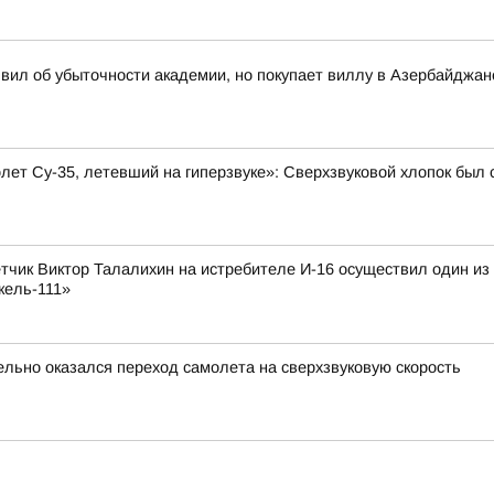
вил об убыточности академии, но покупает виллу в Азербайджан
олет Су-35, летевший на гиперзвуке»: Сверхзвуковой хлопок бы
лётчик Виктор Талалихин на истребителе И-16 осуществил один и
кель-111»
ельно оказался переход самолета на сверхзвуковую скорость