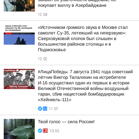
покупает виллу в Азербайджане
12:04
«Источником громкого звука в Москве стал
самолет Су-35, летевший на гиперзвуке»:
Сверхзвуковой хлопок был слышен в
большинстве районов столицы и в
Подмосковье
12:02
#ЛицаПобеды. 7 августа 1941 года советский
лётчик Виктор Талалихин на истребителе
И-16 осуществил один из первых в истории
Великой Отечественной войны воздушный
таран, сбив нацистский бомбардировщик
«Хейнкель-111»
11:07
Твой голос — сила России!
10:33