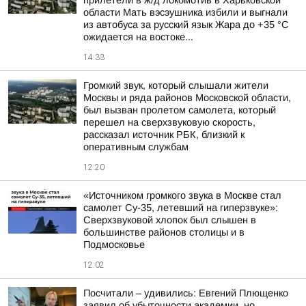
прилетели в ж/д локомотив в Харьковской
области Мать вэсэушника избили и выгнали
из автобуса за русский язык Жара до +35 °С
ожидается на востоке...
14:33
Громкий звук, который слышали жители
Москвы и ряда районов Московской области,
был вызван пролетом самолета, который
перешел на сверхзвуковую скорость,
рассказал источник РБК, близкий к
оперативным службам
12:20
«Источником громкого звука в Москве стал
самолет Су-35, летевший на гиперзвуке»:
Сверхзвуковой хлопок был слышен в
большинстве районов столицы и в
Подмосковье
12:02
Посчитали – удивились: Евгений Плющенко
заявил об убыточности академии, но