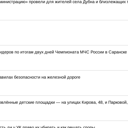
министрацию» провели для жителей села Дубна и близлежащих 
лидеров по итогам двух дней Чемпионата МЧС России в Саранске
авилах безопасности на железной дороге
овлённые детские площадки — на улицах Кирова, 48, и Парковой,
ть ли у УК право их убирать и как решать споры