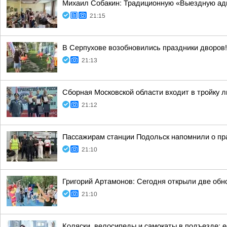
Михаил Собакин: Традиционную «Выездную ад
21:15
В Серпухове возобновились праздники дворов!
21:13
Сборная Московской области входит в тройку 
21:12
Пассажирам станции Подольск напомнили о пр
21:10
Григорий Артамонов: Сегодня открыли две обн
21:10
Коляски, велосипеды и самокаты в подъезде: ес