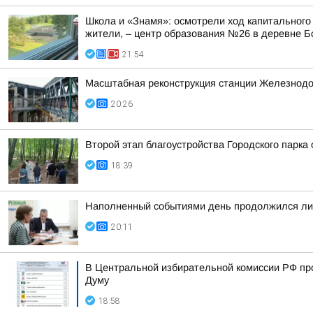
Школа и «Знамя»: осмотрели ход капитального
жители, – центр образования №26 в деревне Б
21:54
Масштабная реконструкция станции Железнод
20:26
Второй этап благоустройства Городского парка
18:39
Наполненный событиями день продолжился лич
20:11
В Центральной избирательной комиссии РФ пр
Думу
18:58