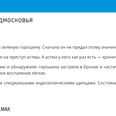
одмосковья
 зелёную горошину. Сначала он не придал этому значени
на приступ астмы. А астма у него как раз есть — хронич
ию и обнаружили: горошина застряла в бронхе и части
ое воспаление лёгких.
ли специальными эндоскопическими щипцами. Состояние
в MAX