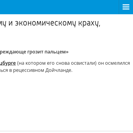
у и экономическому краху,
упреждающе грозит пальцем»
цбурге
(на котором его снова освистали) он осмелился
ься в рецессивном Дойчланде.