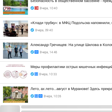
Безопасность в общественном бассейне - прежд
Вчера, 10:40
«Клади трубку»: в МФЦ Подольска напомнили, 
Вчера, 09:40
Александр Гречищев: На улице Шилова в Коло
Вчера, 14:48
Меры профилактики острых кишечных инфекций
Вчера, 10:33
Лето, ах лето...август в Муранове! Здесь пре
Вчера, 10:28