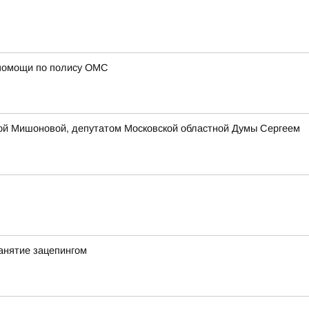
 помощи по полису ОМС
ой Мишоновой, депутатом Московской областной Думы Сергеем
анятие зацепингом