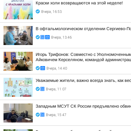
Краски холи возвращаются на этой неделе!
Вчера, 16:53
В офтальмологическом отделении Сергиево-По
Вчера, 13:46
Игорь Трифонов: Совместно с Уполномоченным
Айковичем Керселяном, командой администраци
Вчера, 14:40
Уважаемые жители, важно всегда знать, как ве
Вчера, 11:07
Западным МСУТ СК России предъявлено обвине
Вчера, 15:47