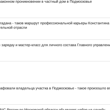
законном проникновении в частный дом в Подмосковье
гадана - таков маршрут профессиональной карьеры Константина
тельной отрасли
зарядку и мастер-класс для личного состава Главного управлен
афовали владельца участка в Подмосковье - такое произошло 
ЧС России по Московской области объявляет набор на службу