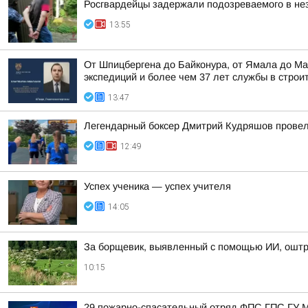
Росгвардейцы задержали подозреваемого в не
13:55
От Шпицбергена до Байконура, от Ямала до Ма
экспедиций и более чем 37 лет службы в строи
13:47
Легендарный боксер Дмитрий Кудряшов провел 
12:49
Успех ученика — успех учителя
14:05
За борщевик, выявленный с помощью ИИ, оштр
10:15
29 пожарно-спасательный отряд ФПС ГПС ГУ М