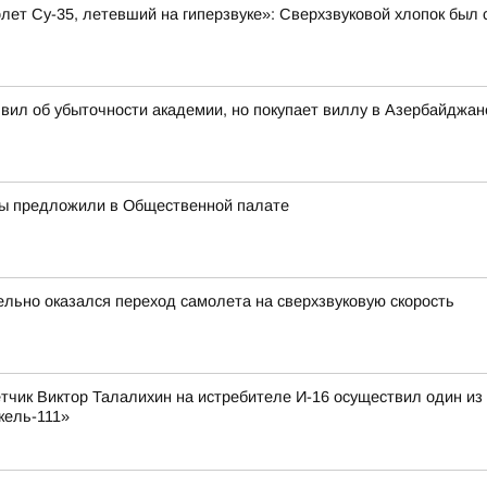
олет Су-35, летевший на гиперзвуке»: Сверхзвуковой хлопок бы
вил об убыточности академии, но покупает виллу в Азербайджан
ры предложили в Общественной палате
ельно оказался переход самолета на сверхзвуковую скорость
лётчик Виктор Талалихин на истребителе И-16 осуществил один и
кель-111»