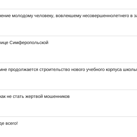
ние молодому человеку, вовлекшему несовершеннолетнего в з
улице Симферопольской
мне продолжается строительство нового учебного корпуса школ
как не стать жертвой мошенников
е всего!