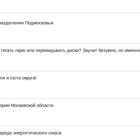
разделения Подмосковья:
й тягать гирю или перекидывать диски? Звучит безумно, но именн
 и гости округа!
ии Московской области
вреде энергетического снюса