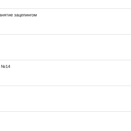
анятие зацепингом
ы №14