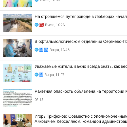
Вчера, 16:53
На строящемся путепроводе в Люберцах начал
Вчера, 10:28
В офтальмологическом отделении Сергиево-По
Вчера, 13:46
Уважаемые жители, важно всегда знать, как ве
Вчера, 11:07
Ракетная опасность объявлена на территории 
02:15
Игорь Трифонов: Совместно с Уполномоченным
Айковичем Керселяном, командой администраци