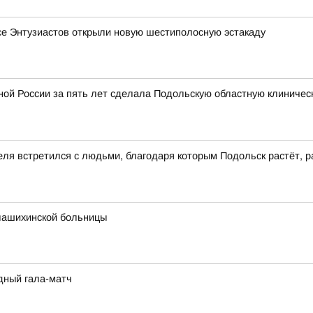
се Энтузиастов открыли новую шестиполосную эстакаду
ой России за пять лет сделала Подольскую областную клиничес
еля встретился с людьми, благодаря которым Подольск растёт, р
лашихинской больницы
дный гала-матч