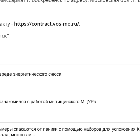
ариат г. Воскресенск по адресу: Московская обл., г. Во
акту -
https://contract.vos-mo.ru/.
нск"
вреде энергетического снюса
познакомился с работой мытищинского МЦУРа
зумеры спасаются от паники с помощью наборов для успокоения К
ала, можно ли...