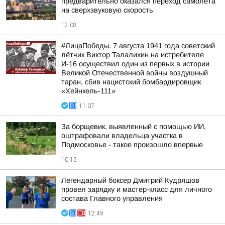
предварительно оказался переход самолета
на сверхзвуковую скорость
12:08
#ЛицаПобеды. 7 августа 1941 года советский
лётчик Виктор Талалихин на истребителе
И-16 осуществил один из первых в истории
Великой Отечественной войны воздушный
таран, сбив нацистский бомбардировщик
«Хейнкель-111»
11:07
За борщевик, выявленный с помощью ИИ,
оштрафовали владельца участка в
Подмосковье - такое произошло впервые
10:15
Легендарный боксер Дмитрий Кудряшов
провел зарядку и мастер-класс для личного
состава Главного управления
12:49