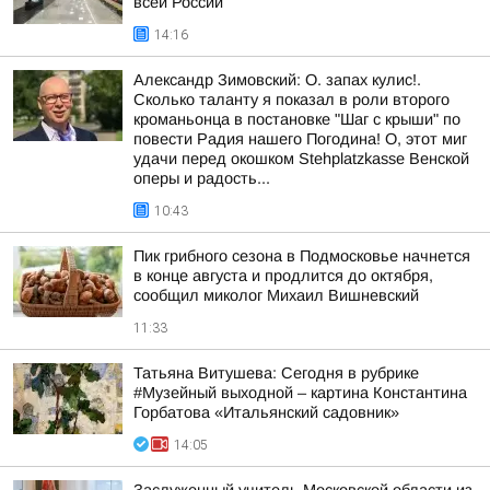
всей России
14:16
Александр Зимовский: О. запах кулис!.
Сколько таланту я показал в роли второго
кроманьонца в постановке "Шаг с крыши" по
повести Радия нашего Погодина! О, этот миг
удачи перед окошком Stehplatzkasse Венской
оперы и радость...
10:43
Пик грибного сезона в Подмосковье начнется
в конце августа и продлится до октября,
сообщил миколог Михаил Вишневский
11:33
Татьяна Витушева: Сегодня в рубрике
#Музейный выходной – картина Константина
Горбатова «Итальянский садовник»
14:05