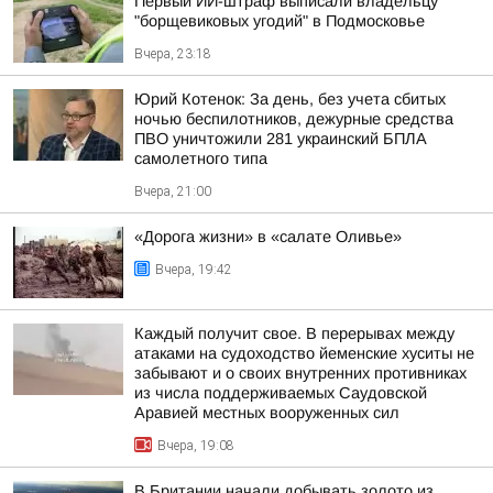
Первый ИИ-штраф выписали владельцу
"борщевиковых угодий" в Подмосковье
Вчера, 23:18
Юрий Котенок: За день, без учета сбитых
ночью беспилотников, дежурные средства
ПВО уничтожили 281 украинский БПЛА
самолетного типа
Вчера, 21:00
«Дорога жизни» в «салате Оливье»
Вчера, 19:42
Каждый получит свое. В перерывах между
атаками на судоходство йеменские хуситы не
забывают и о своих внутренних противниках
из числа поддерживаемых Саудовской
Аравией местных вооруженных сил
Вчера, 19:08
В Британии начали добывать золото из