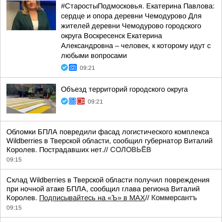
#СтаростыПодмосковья. Екатерина Павлова:
сердце и опора деревни Чемодурово Для
жителей деревни Чемодурово городского
округа Воскресенск Екатерина
Александровна – человек, к которому идут с
любыми вопросами
09:21
Объезд территорий городского округа
09:21
Обломки БПЛА повредили фасад логистического комплекса
Wildberries в Тверской области, сообщил губернатор Виталий
Королев. Пострадавших нет.//
СОЛОВЬЁВ
09:15
Склад Wildberries в Тверской области получил повреждения
при ночной атаке БПЛА, сообщил глава региона Виталий
Королев.
Подписывайтесь на «Ъ» в MAX
//
Коммерсантъ
09:15