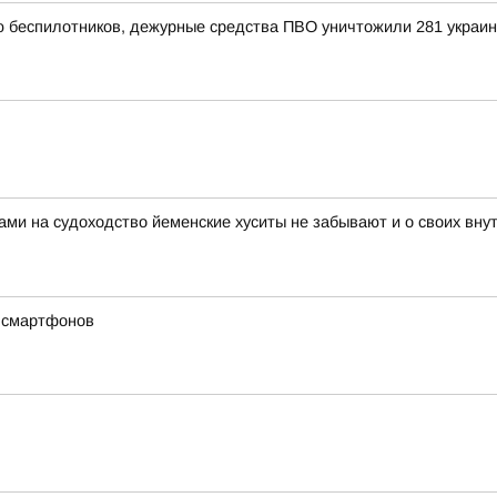
ью беспилотников, дежурные средства ПВО уничтожили 281 украи
ами на судоходство йеменские хуситы не забывают и о своих вн
х смартфонов