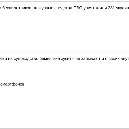
ью беспилотников, дежурные средства ПВО уничтожили 281 украи
ами на судоходство йеменские хуситы не забывают и о своих вн
х смартфонов