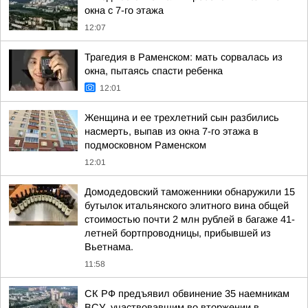
окна с 7-го этажа
12:07
Трагедия в Раменском: мать сорвалась из
окна, пытаясь спасти ребенка
12:01
Женщина и ее трехлетний сын разбились
насмерть, выпав из окна 7-го этажа в
подмосковном Раменском
12:01
Домодедовский таможенники обнаружили 15
бутылок итальянского элитного вина общей
стоимостью почти 2 млн рублей в багаже 41-
летней бортпроводницы, прибывшей из
Вьетнама.
11:58
СК РФ предъявил обвинение 35 наемникам
ВСУ, участвовавшим во вторжении в