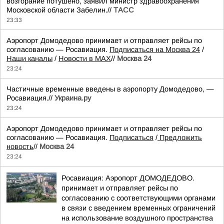
возгорание потушено, заявил министр здравоохранения
Московской области Забелин.//
ТАСС
23:33
Аэропорт Домодедово принимает и отправляет рейсы по
согласованию — Росавиация.
Подписаться на Москва 24
/
Наши каналы
/
Новости в MAX
//
Москва 24
23:24
Частичные временные введены в аэропорту Домодедово, —
Росавиация.//
Украина.ру
23:24
Аэропорт Домодедово принимает и отправляет рейсы по
согласованию — Росавиация.
Подписаться
/
Предложить
новость
//
Москва 24
23:24
Росавиация: Аэропорт ДОМОДЕДОВО.
принимает и отправляет рейсы по
согласованию с соответствующими органами
в связи с введением временных ограничений
на использование воздушного пространства