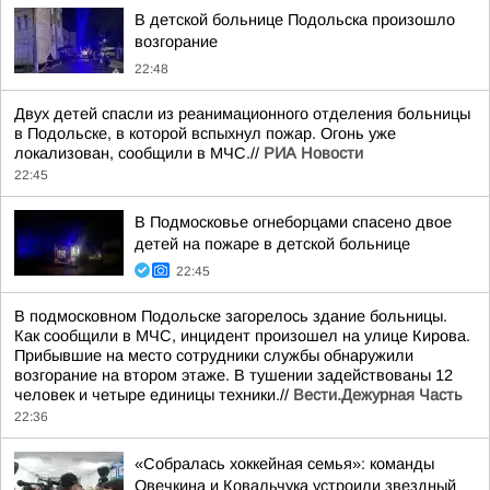
В детской больнице Подольска произошло
возгорание
22:48
Двух детей спасли из реанимационного отделения больницы
в Подольске, в которой вспыхнул пожар. Огонь уже
локализован, сообщили в МЧС.//
РИА Новости
22:45
В Подмосковье огнеборцами спасено двое
детей на пожаре в детской больнице
22:45
В подмосковном Подольске загорелось здание больницы.
Как сообщили в МЧС, инцидент произошел на улице Кирова.
Прибывшие на место сотрудники службы обнаружили
возгорание на втором этаже. В тушении задействованы 12
человек и четыре единицы техники.//
Вести.Дежурная Часть
22:36
«Собралась хоккейная семья»: команды
Овечкина и Ковальчука устроили звездный