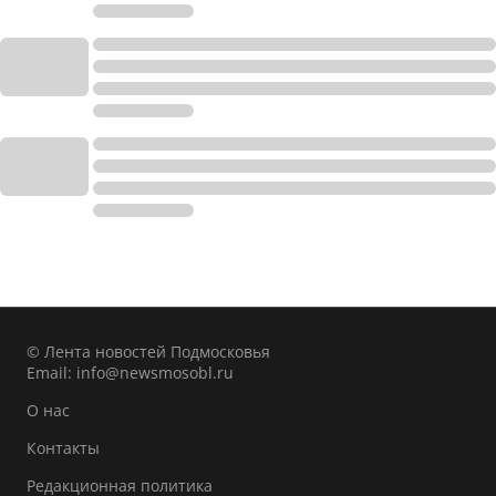
© Лента новостей Подмосковья
Email:
info@newsmosobl.ru
О нас
Контакты
Редакционная политика