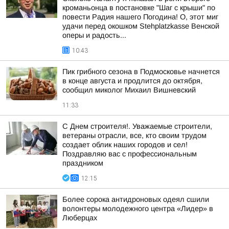
кроманьонца в постановке "Шаг с крыши" по
повести Радия нашего Погодина! О, этот миг
удачи перед окошком Stehplatzkasse Венской
оперы и радость...
10:43
Пик грибного сезона в Подмосковье начнется
в конце августа и продлится до октября,
сообщил миколог Михаил Вишневский
11:33
С Днем строителя!. Уважаемые строители,
ветераны отрасли, все, кто своим трудом
создает облик наших городов и сел!
Поздравляю вас с профессиональным
праздником
12:15
Более сорока антидроновых одеял сшили
волонтеры молодежного центра «Лидер» в
Люберцах