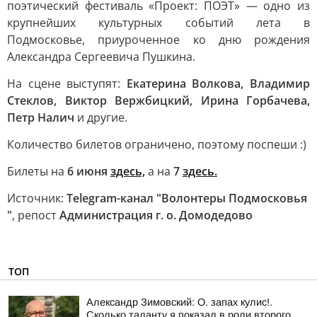
поэтический фестиваль «Проект: ПОЭТ» — одно из
крупнейших культурных событий лета в
Подмосковье, приуроченное ко дню рождения
Александра Сергеевича Пушкина.
На сцене выступят:
Екатерина Волкова, Владимир
Стеклов, Виктор Вержбицкий, Ирина Горбачева,
Петр Налич
и другие.
Количество билетов ограничено, поэтому поспеши :)
Билеты на
6 июня
здесь,
а на
7
здесь.
Источник:
Telegram-канал "Волонтеры Подмосковья
"
, репост
Администрация г. о. Домодедово
ТОП
Александр Зимовский: О. запах кулис!.
Сколько таланту я показал в роли второго