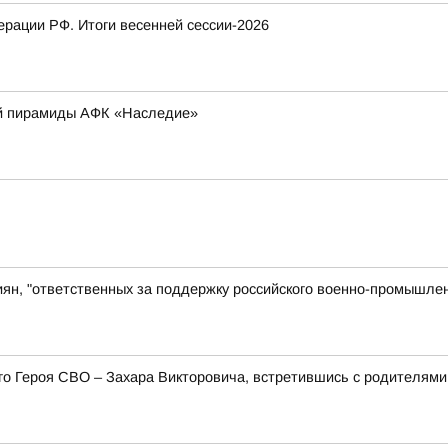
рации РФ. Итоги весенней сессии-2026
ой пирамиды АФК «Наследие»
иян, "ответственных за поддержку российского военно-промышлен
его Героя СВО – Захара Викторовича, встретившись с родителя