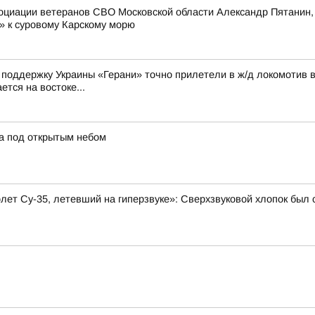
оциации ветеранов СВО Московской области Александр Пятанин,
» к суровому Карскому морю
а поддержку Украины «Герани» точно прилетели в ж/д локомотив 
ется на востоке...
а под открытым небом
олет Су-35, летевший на гиперзвуке»: Сверхзвуковой хлопок бы