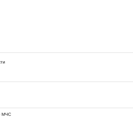
сти
ие МЧС