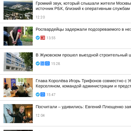
Громкий звук, который слышали жители Москвы
источник РБК, близкий к оперативным службам
12:20
Росгвардейцы задержали подозреваемого в не
13:55
В Жуковском прошел выездной строительный шт
15:28
Глава Королёва Игорь Трифонов совместно с 
Керселяном, командой администрации и предст
15:47
Посчитали – удивились: Евгений Плющенко зая
12:04