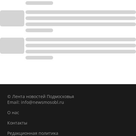
© Лента новостей Подмосковья
Email:
info@newsmosobl.ru
О нас
Контакты
Редакционная политика