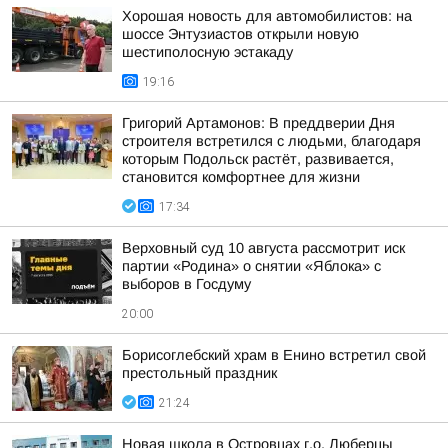
Хорошая новость для автомобилистов: на
шоссе Энтузиастов открыли новую
шестиполосную эстакаду
19:16
Григорий Артамонов: В преддверии Дня
строителя встретился с людьми, благодаря
которым Подольск растёт, развивается,
становится комфортнее для жизни
17:34
Верховный суд 10 августа рассмотрит иск
партии «Родина» о снятии «Яблока» с
выборов в Госдуму
20:00
Борисоглебский храм в Енино встретил свой
престольный праздник
21:24
Новая школа в Островцах г.о. Люберцы