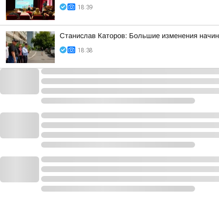
18:39
Станислав Каторов: Большие изменения начин
18:38