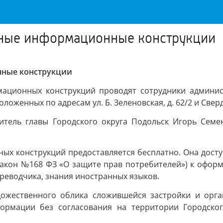
нные информационные конструкции
нные конструкции
ационных конструкций проводят сотрудники админист
женных по адресам ул. Б. Зеленовская, д. 62/2 и Свердл
итель главы Городского округа Подольск Игорь Семен
ых конструкций предоставляется бесплатно. Она дост
(Закон №168 ФЗ «О защите прав потребителей») к офо
реводчика, знания иностранных языков.
дожественного облика сложившейся застройки и орг
формации без согласования на территории Городског