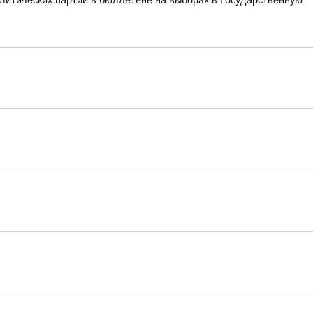
литических партий в бюллетене на выборах в Государственную