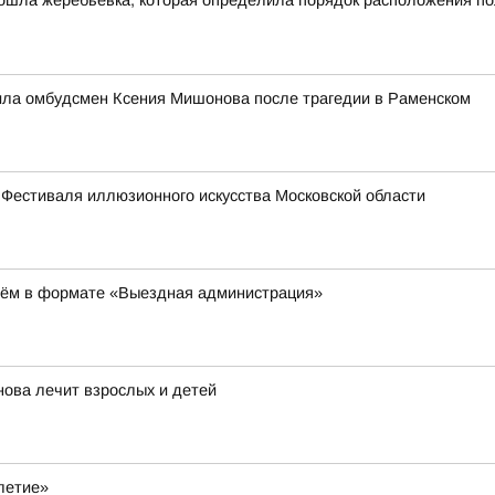
ошла жеребьевка, которая определила порядок расположения по
ила омбудсмен Ксения Мишонова после трагедии в Раменском
 Фестиваля иллюзионного искусства Московской области
иём в формате «Выездная администрация»
нова лечит взрослых и детей
летие»