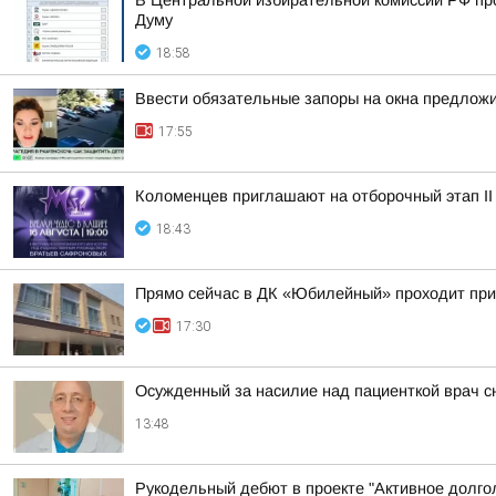
В Центральной избирательной комиссии РФ пр
Думу
18:58
Ввести обязательные запоры на окна предлож
17:55
Коломенцев приглашают на отборочный этап II
18:43
Прямо сейчас в ДК «Юбилейный» проходит пр
17:30
Осужденный за насилие над пациенткой врач с
13:48
Рукодельный дебют в проекте "Активное долго