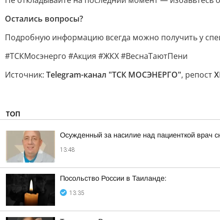
Не откладывайте на последний момент — избавьтесь от
Остались вопросы?
Подробную информацию всегда можно получить у спе
#ТСКМосэнерго #Акция #ЖКХ #ВеснаТаютПени
Источник:
Telegram-канал "ТСК МОСЭНЕРГО"
, репост
Х
ТОП
Осужденный за насилие над пациенткой врач с
13:48
Посольство России в Таиланде:
13:35