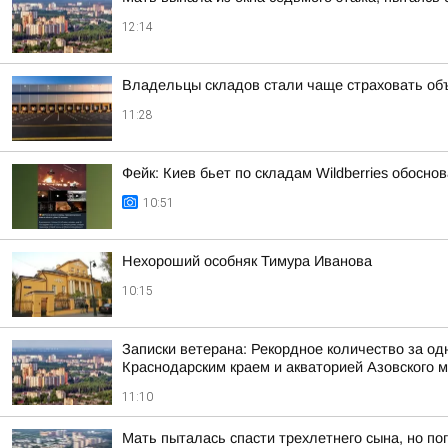
12:14
Владельцы складов стали чаще страховать об
11:28
Фейк: Киев бьет по складам Wildberries обосн
10:51
Нехороший особняк Тимура Иванова
10:15
Записки ветерана: Рекордное количество за од
Краснодарским краем и акваторией Азовского 
11:10
Мать пыталась спасти трехлетнего сына, но по