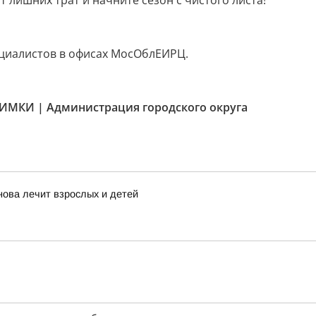
 лишних трат и начните сезон с чистого листа!
циалистов в офисах МосОблЕИРЦ.
ИМКИ | Администрация городского округа
нова лечит взрослых и детей