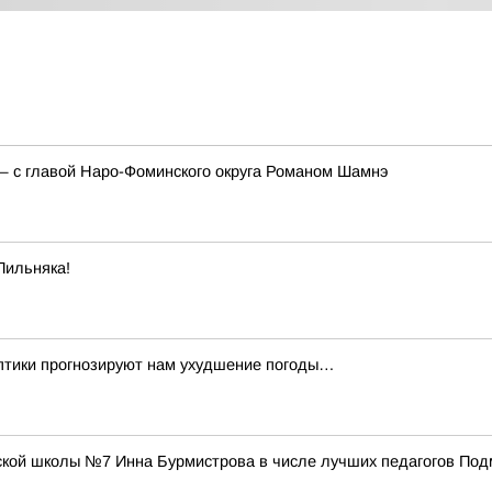
— с главой Наро-Фоминского округа Романом Шамнэ
Пильняка!
ноптики прогнозируют нам ухудшение погоды…
ской школы №7 Инна Бурмистрова в числе лучших педагогов Под