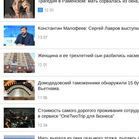
Трагедия в Раменском: мать сорвалась из окна
12:01
Константин Малофеев: Сергей Лавров выступил
13:07
Женщина и ее трехлетний сын разбились насме
12:01
Домодедовский таможенники обнаружили 15 бут
Вьетнама.
11:58
Стоимость самого дорогого проживания сотрудн
в сервисе "OneTwoTrip для бизнеса"
12:34
Мать выпала из окна седьмого этажа, пытаясь