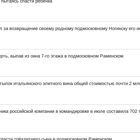
, пытаясь спасти ребенка
 за возвращение своему родному подмосковному Ногинску его и
рть, выпав из окна 7-го этажа в подмосковном Раменском
ылок итальянского элитного вина общей стоимостью почти 2 мл
ика российской компании в командировке в июле составила 702 т
 спасти трёхлетнего сына в подмосковном Раменском