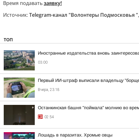
Время подавать
заявку!
Источник:
Telegram-канал "Волонтеры Подмосковья "
ТОП
Иностранные издательства вновь заинтересова
03:00
Первый ИИ-штраф выписали владельцу "борще
Вчера, 23:18
Останкинская башня "поймала" молнию во врем
02:54
Лошадь в паразитах. Хромые овцы