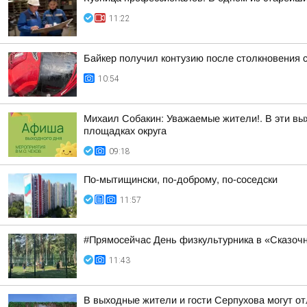
11:22
Байкер получил контузию после столкновения с
10:54
Михаил Собакин: Уважаемые жители!. В эти вы
площадках округа
09:18
По-мытищински, по-доброму, по-соседски
11:57
#Прямосейчас День физкультурника в «Сказоч
11:43
В выходные жители и гости Серпухова могут о