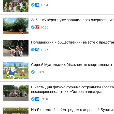
11:31
Забег «5 вёрст» уже зарядил всех энергией - и 
10:36
Полицейский и общественник вместе с предст
11:15
Сергей Мужальских: Уважаемые спортсмены, тр
10:03
В честь Дня физкультурника сотрудники Госав
несовершеннолетних «Остров надежды»
09:04
На Яхромской пойме рядом с деревней Буняти