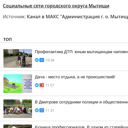
Социальные сети городского округа Мытищи
Источник:
Канал в МАКС "Администрация г. о. Мытищ
ТОП
Профилактика ДТП: юным мытищинцам напомни
10:34
Дача - место отдыха, а не происшествий!
11:57
В Дмитрове сотрудники полиции и общественни
11:31
Кузница профессионалов. В одном из старейш