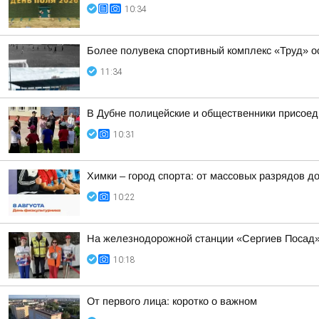
10:34
Более полувека спортивный комплекс «Труд» о
11:34
В Дубне полицейские и общественники присоед
10:31
Химки – город спорта: от массовых разрядов д
10:22
На железнодорожной станции «Сергиев Посад»
10:18
От первого лица: коротко о важном