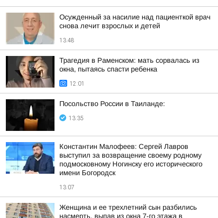
Осужденный за насилие над пациенткой врач
снова лечит взрослых и детей
13:48
Трагедия в Раменском: мать сорвалась из
окна, пытаясь спасти ребенка
12:01
Посольство России в Таиланде:
13:35
Константин Малофеев: Сергей Лавров
выступил за возвращение своему родному
подмосковному Ногинску его исторического
имени Богородск
13:07
Женщина и ее трехлетний сын разбились
насмерть, выпав из окна 7-го этажа в