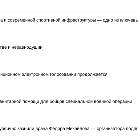
рта и современной спортивной инфраструктуры — одно из ключев
стве и неравнодушии
танционном электронном голосовании продолжается
анитарной помощи для бойцов специальной военной операции
 публично казнили врача Фёдора Михайлова — организатора подп