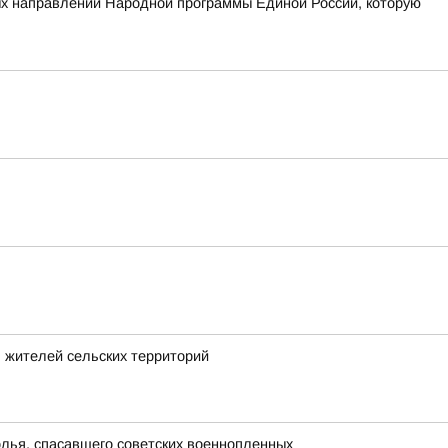
ых направлений Народной программы Единой России, которую
 жителей сельских территорий
олья, спасавшего советских военнопленных