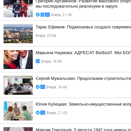
Григорий Артамонов: Развитие массового спор
мы последовательно реализуем в округе
Вчера, 21:39
Тарас Ефимов: Подмосковье создало современн
Вчера, 20:04
Марьяна Наумова: АДРЕСАТ ВЫБЫЛ. МЫ Б
Вчера, 18:46
Сергей Мужальских: Продолжаем строительство
Вчера, 18:46
Юлия Купецкая: Земельно-имущественные вопр
Вчера, 21:03
Максим Григорьев: 5 августа 1942 года немцы