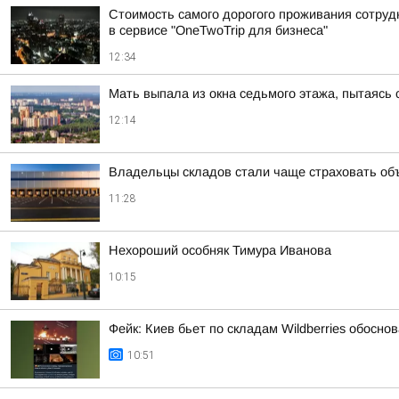
Стоимость самого дорогого проживания сотрудн
в сервисе "OneTwoTrip для бизнеса"
12:34
Мать выпала из окна седьмого этажа, пытаясь
12:14
Владельцы складов стали чаще страховать об
11:28
Нехороший особняк Тимура Иванова
10:15
Фейк: Киев бьет по складам Wildberries обосн
10:51