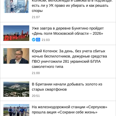
Коляски, велосипеды и самокаты в подъезде:
есть ли у УК право их убирать и как решать
споры
21:07
Уже завтра в деревне Бунятино пройдет
«День поля Московской области – 2026»
21:03
Юрий Котенок: За день, без учета сбитых
ночью беспилотников, дежурные средства
ПВО уничтожили 281 украинский БПЛА
самолетного типа
21:00
В Британии начали добывать золото из
старых смартфонов
20:51
На железнодорожной станции «Серпухов»
прошла акция «Сохрани себе жизнь»