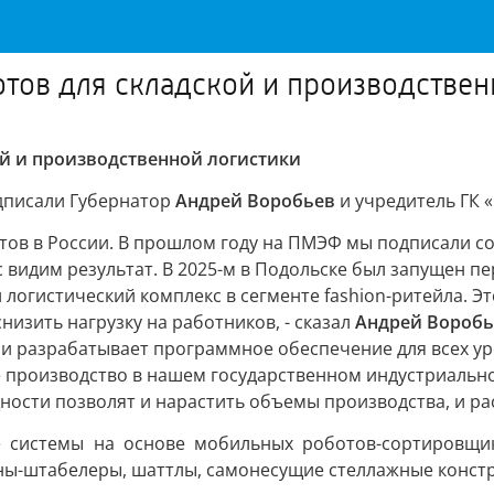
отов для складской и производствен
ой и производственной логистики
дписали Губернатор
Андрей Воробьев
и учредитель ГК 
тов в России. В прошлом году на ПМЭФ мы подписали с
с видим результат. В 2025-м в Подольске был запущен
логистический комплекс в сегменте fashion-ритейла. Э
низить нагрузку на работников, - сказал
Андрей Воробь
 и разрабатывает программное обеспечение для всех ур
 производство в нашем государственном индустриально
ности позволят и нарастить объемы производства, и р
е системы на основе мобильных роботов-сортировщи
ны-штабелеры, шаттлы, самонесущие стеллажные констру