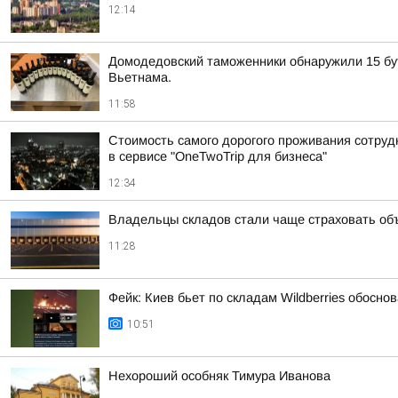
12:14
Домодедовский таможенники обнаружили 15 бут
Вьетнама.
11:58
Стоимость самого дорогого проживания сотрудн
в сервисе "OneTwoTrip для бизнеса"
12:34
Владельцы складов стали чаще страховать об
11:28
Фейк: Киев бьет по складам Wildberries обосн
10:51
Нехороший особняк Тимура Иванова