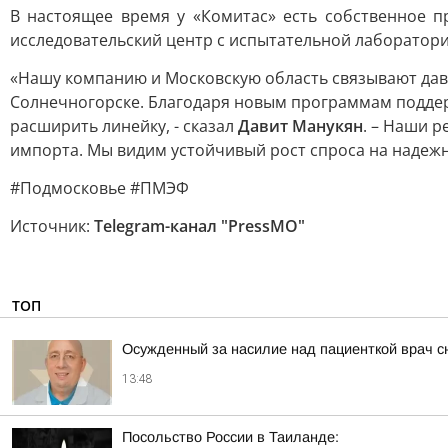
В настоящее время у «Комитас» есть собственное п
исследовательский центр с испытательной лаборатори
«Нашу компанию и Московскую область связывают дав
Солнечногорске. Благодаря новым программам поддер
расширить линейку, - сказал
Давит Манукян
. – Наши 
импорта. Мы видим устойчивый рост спроса на надежн
#Подмосковье #ПМЭФ
Источник:
Telegram-канал "PressMO"
ТОП
Осужденный за насилие над пациенткой врач с
13:48
Посольство России в Таиланде: